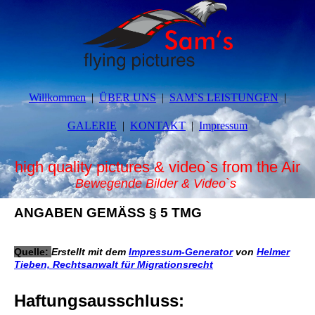
Willkommen
ÜBER UNS
SAM`S LEISTUNGEN
GALERIE
KONTAKT
Impressum
high quality pictures & video`s from the Air
Bewegende Bilder & Video`s
ANGABEN GEMÄSS § 5 TMG
Quelle:
Erstellt mit dem
Impressum-Generator
von
Helmer
Tieben, Rechtsanwalt für Migrationsrecht
Haftungsausschluss: