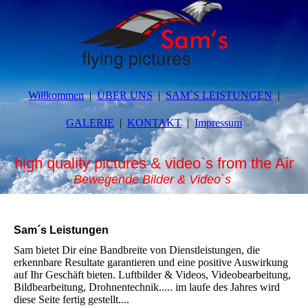
Willkommen
ÜBER UNS
SAM`S LEISTUNGEN
GALERIE
KONTAKT
Impressum
high quality pictures & video`s from the Air
Bewegende Bilder & Video`s
Sam´s Leistungen
Sam bietet Dir eine Bandbreite von Dienstleistungen, die
erkennbare Resultate garantieren und eine positive Auswirkung
auf Ihr Geschäft bieten. Luftbilder & Videos, Videobearbeitung,
Bildbearbeitung, Drohnentechnik..... im laufe des Jahres wird
diese Seite fertig gestellt....